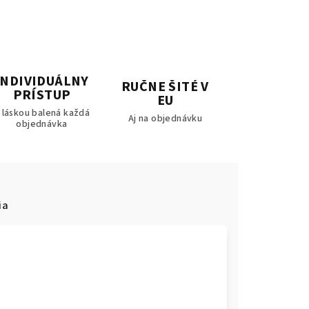
INDIVIDUÁLNY
RUČNE ŠITÉ V
PRÍSTUP
EU
 láskou balená každá
Aj na objednávku
objednávka
ia