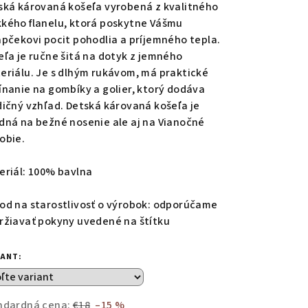
duktu
ská károvaná košeľa vyrobená z kvalitného
kého flanelu, ktorá poskytne Vášmu
apčekovi pocit pohodlia a príjemného tepla.
eľa je ručne šitá na dotyk z jemného
eriálu. Je s dlhým rukávom, má praktické
zdičiek.
ínanie na gombíky a golier, ktorý dodáva
dičný vzhľad. Detská károvaná košeľa je
dná na bežné nosenie ale aj na Vianočné
obie.
eriál: 100% bavlna
od na starostlivosť o výrobok: odporúčame
ržiavať pokyny uvedené na štítku
IANT:
ndardná cena:
€18
–15 %