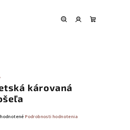
Hľadať
Prihlásenie
Nákupný
košík
A
etská károvaná
ošeľa
emerné
hodnotené
Podrobnosti hodnotenia
notenie