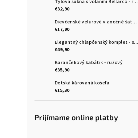
Tylová sukňa s volánmi Bellarco - ružová so srdiečkami
€32,90
Dievčenské velúrové vianočné šaty s tylom
€17,90
Elegantný chlapčenský komplet - sako, vesta, motýlik, no
€49,90
Barančekový kabátik - ružový
€35,90
Detská károvaná košeľa
€15,30
Prijímame online platby