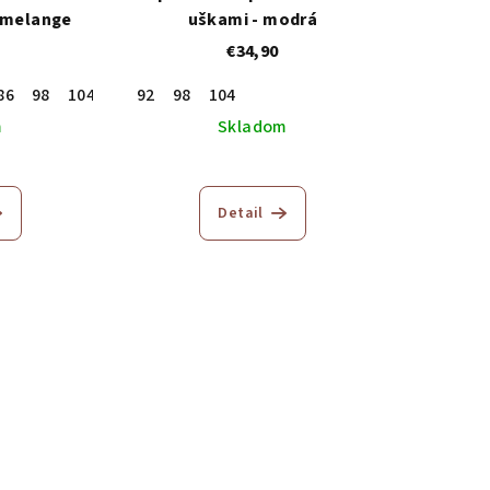
ý melange
uškami - modrá
€34,90
86
98
104
110
92
116
98
122
104
128
134
140
146
m
Skladom
Detail