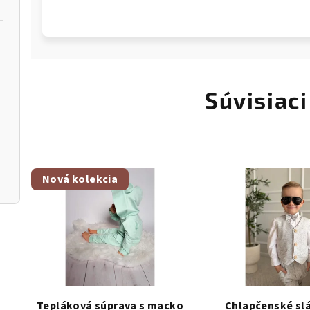
Súvisiaci
Nová kolekcia
Tepláková súprava s macko
Chlapčenské sl