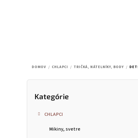
Prejsť
na
obsah
DOMOV
/
CHLAPCI
/
TRIČKÁ, NÁTELNÍKY, BODY
/
DET
B
o
Kategórie
Preskočiť
kategórie
č
CHLAPCI
n
Mikiny, svetre
ý