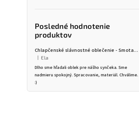
Posledné hodnotenie
produktov
Chlapčenské slávnostné oblečenie - Smotanový trojkomplet
|
Ela
Hodnotenie produktu je 5 z 5 hviezdičiek.
Dlho sme hľadali oblek pre nášho synčeka. Sme
nadmieru spokojný. Spracovanie, materiál. Chválime.
:)