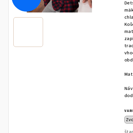
pro
Det
je
mäk
0,0
chl
z
Koš
5
mat
hvie
zap
tra
vho
obd
Mat
Náv
dod
VAR
šta