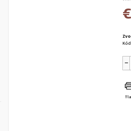
€
Jed
cen
Zvo
Kód
−
Tl