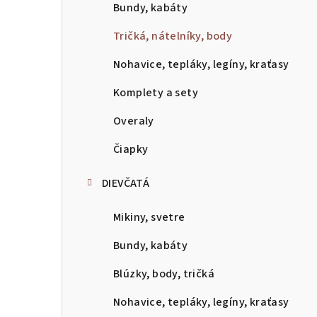
p
Bundy, kabáty
a
Tričká, nátelníky, body
n
Nohavice, tepláky, legíny, kraťasy
e
Komplety a sety
l
Overaly
Čiapky
DIEVČATÁ
Mikiny, svetre
Bundy, kabáty
Blúzky, body, tričká
Nohavice, tepláky, legíny, kraťasy