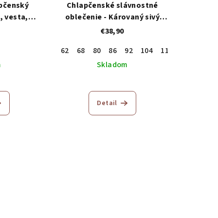
apčenský
Chlapčenské slávnostné
, vesta,
oblečenie - Károvaný sivý
avice
trojkomplet
€38,90
62
68
80
86
92
104
110
116
122
m
Skladom
emerné
notenie
Detail
duktu
zdičiek.