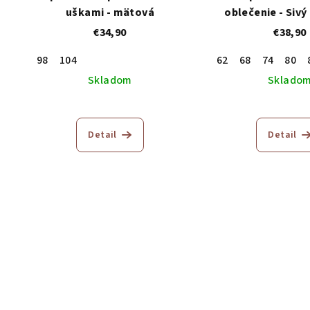
uškami - mätová
oblečenie - Siv
€34,90
€38,90
98
104
62
68
74
80
Skladom
Sklado
Priemerné
hodnotenie
Detail
Detail
produktu
je
5,0
z
5
hviezdičiek.