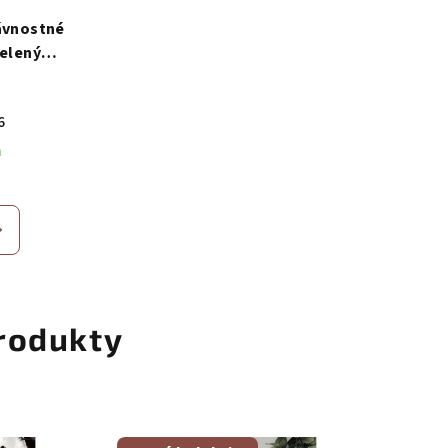
ávnostné
Zelený
let
6
m
rodukty