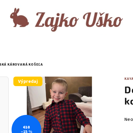
SKÁ KÁROVANÁ KOŠEĽA
KAY
Výpredaj
D
k
Pri
Neo
hod
€18
–15 %