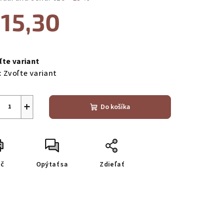
15,30
notková
a:
ľte variant
:
Zvoľte variant
+
Do košíka
ač
Opýtať sa
Zdieľať