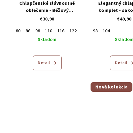
Chlapčenské slávnostné
Elegantný chl
oblečenie - Béžový
komplet - sako
trojkomplet
motýlik, noh
€38,90
€49,90
80
86
98
110
116
122
98
104
Skladom
Sklado
Pri
hod
Detail
Detail
pro
je
5,0
z
Nová kolekcia
5
hvie