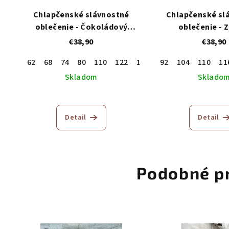
Chlapčenské slávnostné
Chlapčenské sl
oblečenie - Čokoládový
oblečenie - 
hnedý trojkomplet
trojkomp
€38,90
€38,90
62
68
74
80
110
122
146
92
104
110
11
Skladom
Sklado
Detail
Detail
Podobné p