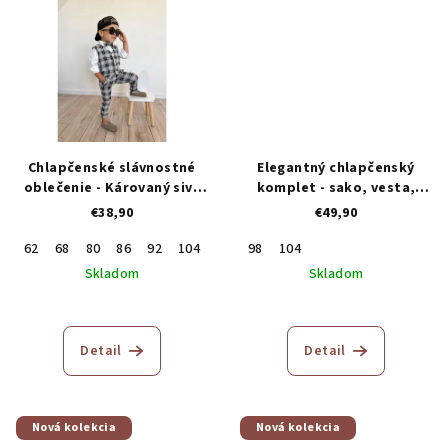
Chlapčenské slávnostné
Elegantný chlapčenský
oblečenie - Károvaný sivý
komplet - sako, vesta,
trojkomplet
motýlik, nohavice
€38,90
€49,90
62
68
80
86
92
104
110
98
116
104
122
Skladom
Skladom
Priemerné
hodnotenie
produktu
Detail
Detail
je
5,0
z
5
Nová kolekcia
Nová kolekcia
hviezdičiek.