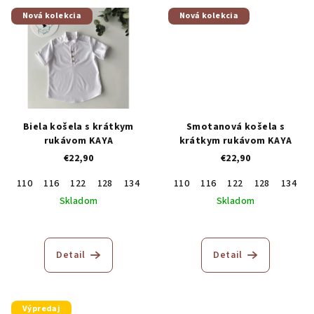
Nová kolekcia
Nová kolekcia
Biela košela s krátkym
Smotanová košela s
rukávom KAYA
krátkym rukávom KAYA
€22,90
€22,90
110
116
122
128
134
140
110
146
116
122
128
134
1
Skladom
Skladom
Detail
Detail
Výpredaj