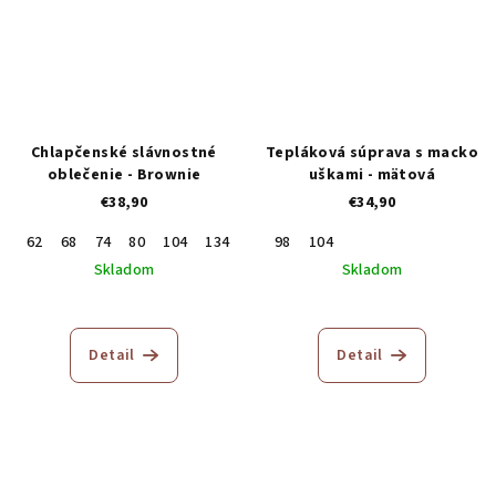
Chlapčenské slávnostné
Tepláková súprava s macko
oblečenie - Brownie
uškami - mätová
€38,90
€34,90
62
68
74
80
104
134
140
98
146
104
Skladom
Skladom
Priemerné
hodnotenie
produktu
Detail
Detail
je
5,0
z
5
hviezdičiek.