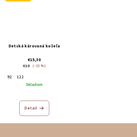
Detská károvaná košeľa
€15,30
€18
(–15 %)
92
122
Skladom
Detail
Z
á