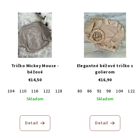
Tričko Mickey Mouse -
Elegantné béžové tričko s
béžové
golierom
€14,50
€16,90
104
110
116
122
128
80
86
92
98
104
122
Skladom
Skladom
Detail
Detail