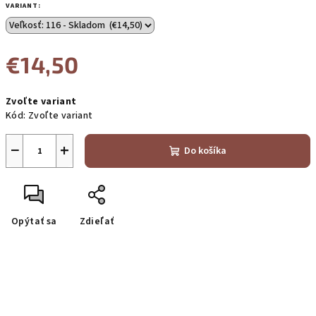
VARIANT:
€14,50
Jednotková
Zvoľte variant
cena:
Kód:
Zvoľte variant
−
+
Do košíka
Opýtať sa
Zdieľať