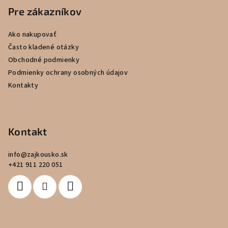
p
Pre zákazníkov
ä
Ako nakupovať
t
Často kladené otázky
i
Obchodné podmienky
e
Podmienky ochrany osobných údajov
Kontakty
Kontakt
info
@
zajkousko.sk
+421 911 220 051