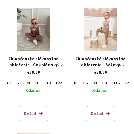
Chlapčenské slávnostné
Chlapčenské slávnostné
oblečenie - Čokoládový
oblečenie - Béžový
hnedý trojkomplet
trojkomplet
€38,90
€38,90
62
68
74
80
110
122
146
80
86
98
110
116
122
Skladom
Skladom
Detail
Detail