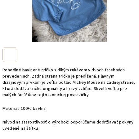
Pohodlné bavlnené tričko s dlhým rukávom v dvoch farebných
prevedeniach. Zadná strana trička je predĺžená. Hlavným
dizajnovým prvkom je veľká potlač Mickey Mouse na zadnej strane,
ktorá dodáva tričku originálny a hravý vzhľad. Skvelá voľba pre
malých fanúšikov tejto ikonickej postavičky.
Materiál: 100% bavlna
Návod na starostlivosť o výrobok: odporúčame dodržiavať pokyny
uvedené na štítku