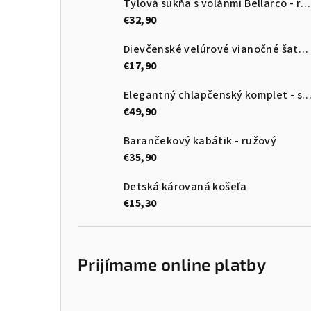
Tylová sukňa s volánmi Bellarco - ružová so srdiečkami
€32,90
Dievčenské velúrové vianočné šaty s tylom
€17,90
Elegantný chlapčenský komplet - sako, vesta, motýlik, no
€49,90
Barančekový kabátik - ružový
€35,90
Detská károvaná košeľa
€15,30
Prijímame online platby