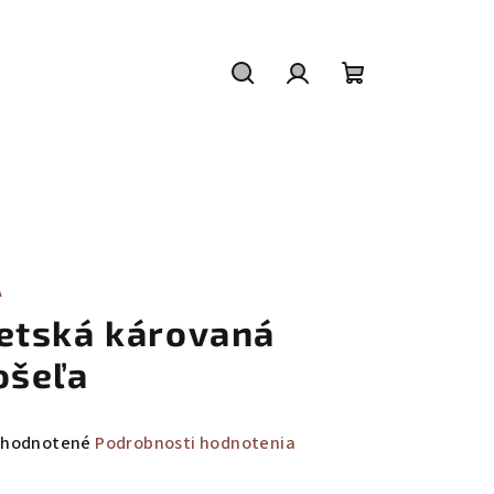
Hľadať
Prihlásenie
Nákupný
košík
A
etská károvaná
ošeľa
emerné
hodnotené
Podrobnosti hodnotenia
notenie