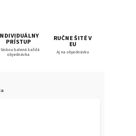
INDIVIDUÁLNY
RUČNE ŠITÉ V
PRÍSTUP
EU
 láskou balená každá
Aj na objednávku
objednávka
ia