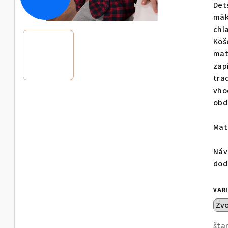
pro
Det
je
mäk
0,0
chl
z
Koš
5
mat
hvie
zap
tra
vho
obd
Mat
Náv
dod
VAR
šta