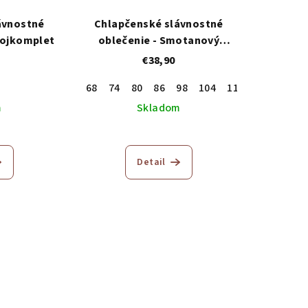
ávnostné
Chlapčenské slávnostné
trojkomplet
oblečenie - Smotanový
trojkomplet
€38,90
68
74
80
86
98
104
110
116
122
m
Skladom
Priemerné
hodnotenie
Detail
produktu
je
5,0
z
5
hviezdičiek.