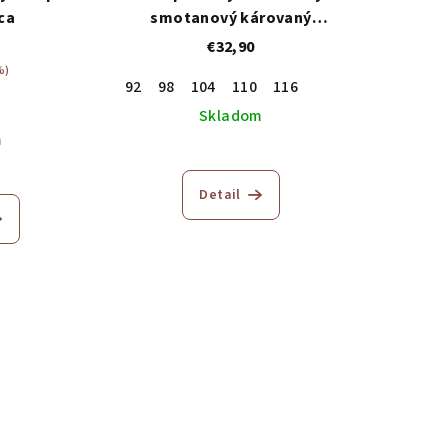
ca
smotanový károvaný
komplet
€32,90
%)
92
98
104
110
116
Skladom
m
Detail