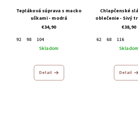
Tepláková súprava s macko
Chlapčenské sl
uškami - modrá
oblečenie - Sivý 
€34,90
€38,90
92
98
104
62
68
116
Skladom
Sklado
Detail
Detail