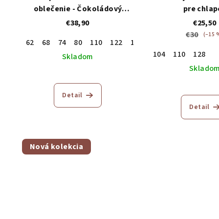
oblečenie - Čokoládový
pre chlap
hnedý trojkomplet
€38,90
€25,50
€30
(–15 
62
68
74
80
110
122
146
104
110
128
Skladom
Sklado
Detail
Detail
Nová kolekcia