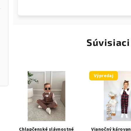
Súvisiaci
Výpredaj
Chlapčenské slávnostné
Vianočný károva