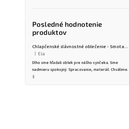
Posledné hodnotenie
produktov
Chlapčenské slávnostné oblečenie - Smotanový trojkomplet
|
Ela
Hodnotenie produktu je 5 z 5 hviezdičiek.
Dlho sme hľadali oblek pre nášho synčeka. Sme
nadmieru spokojný. Spracovanie, materiál. Chválime.
:)