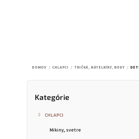
Prejsť
na
obsah
DOMOV
/
CHLAPCI
/
TRIČKÁ, NÁTELNÍKY, BODY
/
DET
B
o
Kategórie
Preskočiť
kategórie
č
CHLAPCI
n
Mikiny, svetre
ý