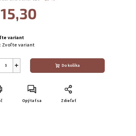
15,30
notková
a:
ľte variant
:
Zvoľte variant
+
Do košíka
ač
Opýtať sa
Zdieľať