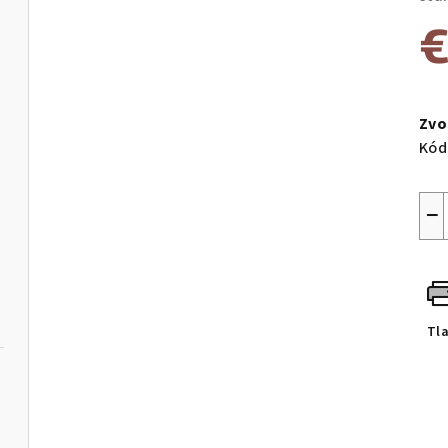
€
Jed
cen
Zvo
Kód
−
Tl