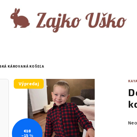
SKÁ KÁROVANÁ KOŠEĽA
KAY
Výpredaj
D
k
Pri
Neo
hod
€18
–15 %