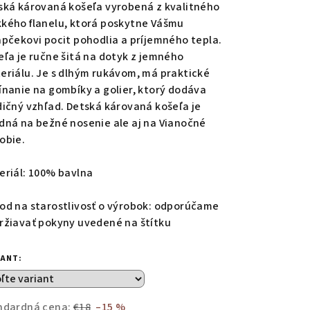
duktu
ská károvaná košeľa vyrobená z kvalitného
kého flanelu, ktorá poskytne Vášmu
apčekovi pocit pohodlia a príjemného tepla.
eľa je ručne šitá na dotyk z jemného
eriálu. Je s dlhým rukávom, má praktické
zdičiek.
ínanie na gombíky a golier, ktorý dodáva
dičný vzhľad. Detská károvaná košeľa je
dná na bežné nosenie ale aj na Vianočné
obie.
eriál: 100% bavlna
od na starostlivosť o výrobok: odporúčame
ržiavať pokyny uvedené na štítku
IANT:
ndardná cena:
€18
–15 %