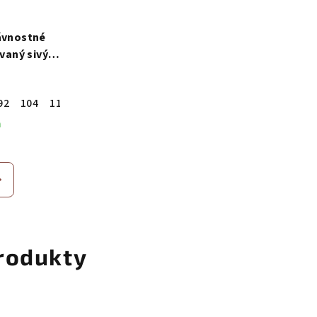
ávnostné
vaný sivý
let
92
104
110
116
122
m
rodukty