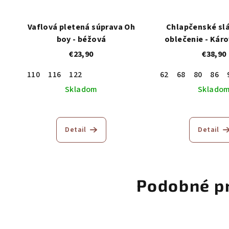
Vaflová pletená súprava Oh
Chlapčenské sl
boy - béžová
oblečenie - Káro
trojkomp
€23,90
€38,90
110
116
122
62
68
80
86
Skladom
Sklado
Detail
Detail
Podobné p