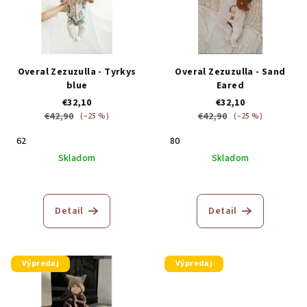
Overal Zezuzulla - Tyrkys
Overal Zezuzulla - Sand
blue
Eared
€32,10
€32,10
€42,90
€42,90
(–25 %)
(–25 %)
62
80
Skladom
Skladom
Priemerné
hodnotenie
produktu
Detail
Detail
je
5,0
z
5
Výpredaj
Výpredaj
hviezdičiek.