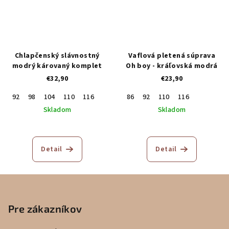
Chlapčenský slávnostný
Vaflová pletená súprava
modrý károvaný komplet
Oh boy - kráľovská modrá
€32,90
€23,90
92
98
104
110
116
86
92
110
116
Skladom
Skladom
Detail
Detail
Z
á
p
Pre zákazníkov
ä