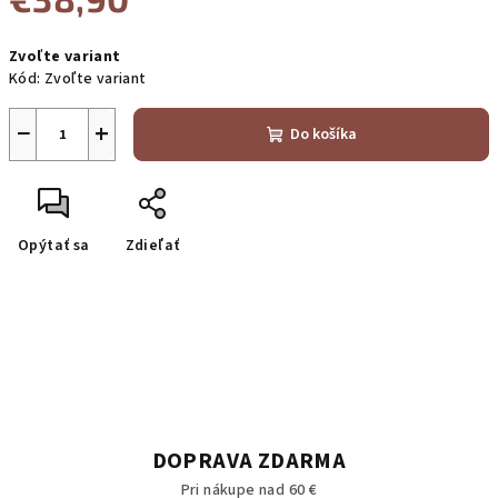
Jednotková
Zvoľte variant
cena:
Kód:
Zvoľte variant
−
+
Do košíka
Opýtať sa
Zdieľať
DOPRAVA ZDARMA
Pri nákupe nad 60 €