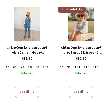
Nová kolekcia
Chlapčenské slávnostné
Chlapčenský slávnostný
oblečenie - Modrý
smotanový károvaný
trojkomplet
komplet
€38,90
€32,90
62
68
74
80
98
104
110
92
98
104
110
116
Skladom
Skladom
Detail
Detail