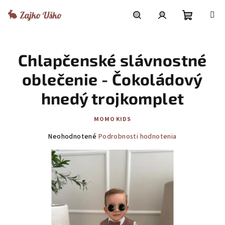
Prejsť
na
obsah
Nákupn
Hľadať
Prihlásenie
Chlapčenské slávnostné
košík
oblečenie - Čokoládový
hnedý trojkomplet
MOMO KIDS
Priemerné
Neohodnotené
Podrobnosti hodnotenia
hodnotenie
produktu
je
0,0
z
5
hviezdičiek.