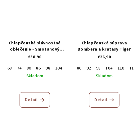
Chlapčenské slávnostné
Chlapčenská súprava
oblečenie - Smotanový
Bombera a kraťasy Tiger
trojkomplet
€38,90
€26,90
68
74
80
86
98
104
110
86
116
92
122
98
128
104
134
110
146
116
Skladom
Skladom
Priemerné
hodnotenie
produktu
Detail
Detail
je
5,0
z
5
hviezdičiek.