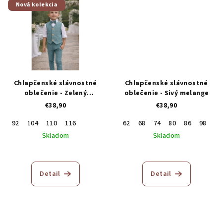
Nová kolekcia
Chlapčenské slávnostné
Chlapčenské slávnostné
oblečenie - Zelený
oblečenie - Sivý melange
trojkomplet
€38,90
€38,90
92
104
110
116
62
68
74
80
86
98
10
Skladom
Skladom
Detail
Detail