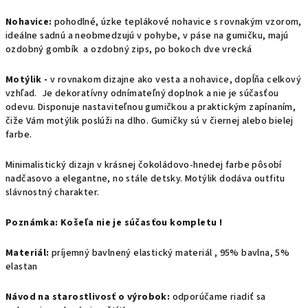
Nohavice:
pohodlné, úzke teplákové nohavice s rovnakým vzorom,
ideálne sadnú a neobmedzujú v pohybe, v páse na gumičku, majú
ozdobný gombík a ozdobný zips, po bokoch dve vrecká
Motýlik -
v rovnakom dizajne ako vesta a nohavice, dopĺňa celkový
vzhľad. Je dekoratívny odnímateľný doplnok a nie je súčasťou
odevu.
Disponuje nastaviteľnou gumičkou a praktickým zapínaním,
čiže Vám motýlik poslúži na dlho. Gumičky sú v čiernej alebo bielej
farbe.
Minimalistický dizajn v krásnej čokoládovo-hnedej farbe pôsobí
nadčasovo a elegantne, no stále detsky. Motýlik dodáva outfitu
slávnostný charakter.
Poznámka: Košeľa nie je súčasťou kompletu !
Materiál:
príjemný bavlnený elastický materiál , 95% bavlna, 5%
elastan
Návod na starostlivosť o výrobok:
odporúčame riadiť sa