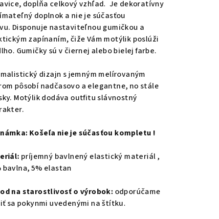
avice, dopĺňa celkový vzhľad. Je dekoratívny
ímateľný doplnok a nie je súčasťou
vu.
Disponuje nastaviteľnou gumičkou a
ktickým zapínaním, čiže Vám motýlik poslúži
lho. Gumičky sú v čiernej alebo bielej farbe.
imalistický dizajn s jemným melírovaným
rom pôsobí nadčasovo a elegantne, no stále
sky. Motýlik dodáva outfitu slávnostný
rakter.
námka: Košeľa nie je súčasťou kompletu !
eriál:
príjemný bavlnený elastický materiál ,
 bavlna, 5% elastan
od na starostlivosť o výrobok:
odporúčame
diť sa pokynmi uvedenými na štítku.