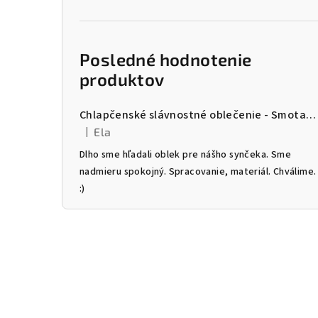
Posledné hodnotenie
produktov
Chlapčenské slávnostné oblečenie - Smotanový trojkomplet
|
Ela
Hodnotenie produktu je 5 z 5 hviezdičiek.
Dlho sme hľadali oblek pre nášho synčeka. Sme
nadmieru spokojný. Spracovanie, materiál. Chválime.
:)