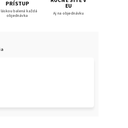
RUČNE ŠITÉ V
PRÍSTUP
EU
 láskou balená každá
Aj na objednávku
objednávka
ia