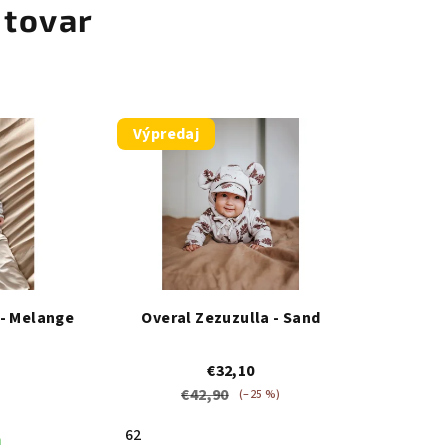
 tovar
Výpredaj
 - Melange
Overal Zezuzulla - Sand
€32,10
€42,90
(–25 %)
62
m