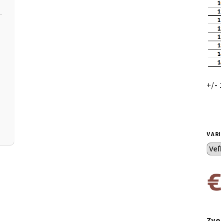
+/-
VAR
€
Jed
cen
Zvo