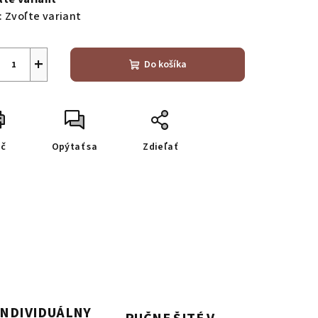
:
Zvoľte variant
+
Do košíka
ač
Opýtať sa
Zdieľať
INDIVIDUÁLNY