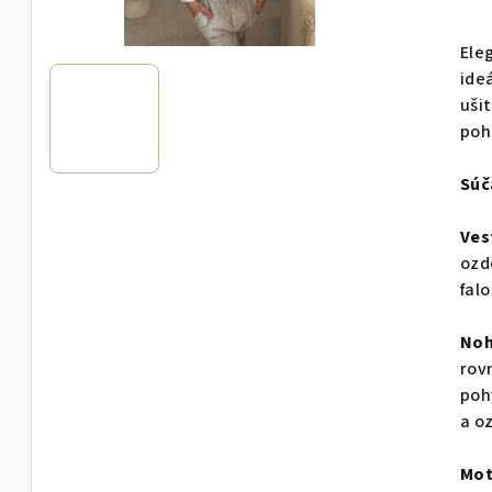
hod
pro
Ele
je
ideá
0,0
uši
z
poh
5
hvie
Súč
Ves
ozd
fal
Noh
rov
poh
a o
Mot