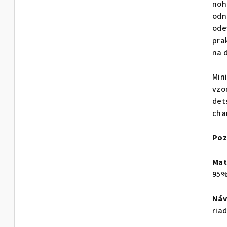
noh
odn
ode
pra
na d
Min
vzo
det
cha
Poz
Mat
95%
Náv
ria