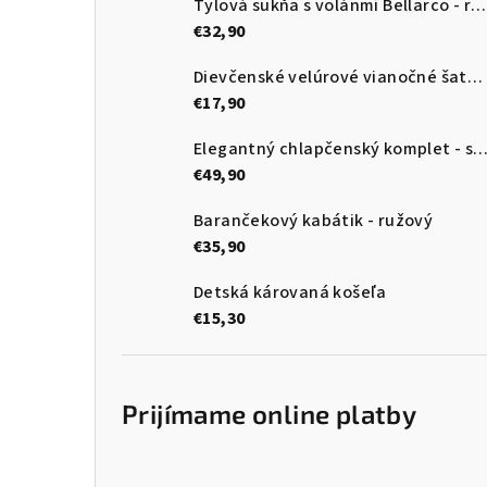
Tylová sukňa s volánmi Bellarco - ružová so srdiečkami
€32,90
Dievčenské velúrové vianočné šaty s tylom
€17,90
Elegantný chlapčenský komplet - sako, vesta, motýlik, no
€49,90
Barančekový kabátik - ružový
€35,90
Detská károvaná košeľa
€15,30
Prijímame online platby