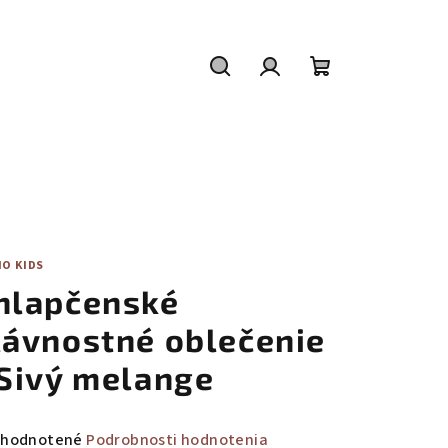
Hľadať
Prihlásenie
Nákupný
košík
O KIDS
hlapčenské
lávnostné oblečenie
 Sivý melange
emerné
hodnotené
Podrobnosti hodnotenia