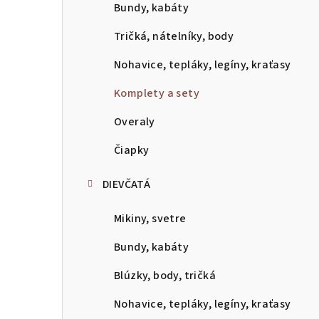
p
Bundy, kabáty
a
Tričká, nátelníky, body
n
Nohavice, tepláky, legíny, kraťasy
e
Komplety a sety
l
Overaly
Čiapky
DIEVČATÁ
Mikiny, svetre
Bundy, kabáty
Blúzky, body, tričká
Nohavice, tepláky, legíny, kraťasy