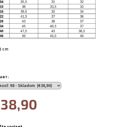
 1 cm
IANT:
38,90
notková
a:
ľte variant