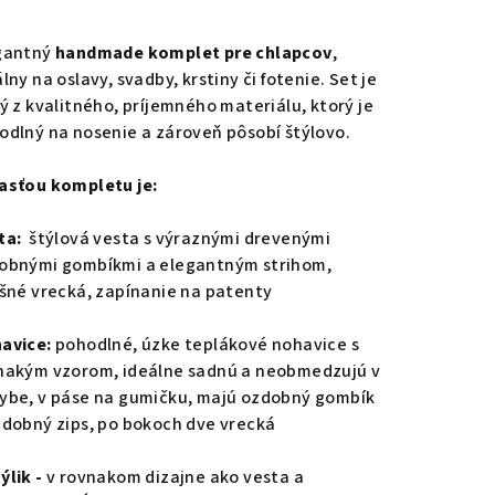
notenie
duktu
gantný
handmade komplet pre chlapcov
,
lny na oslavy, svadby, krstiny či fotenie. Set je
tý z kvalitného, príjemného materiálu, ktorý je
odlný na nosenie a zároveň pôsobí štýlovo.
zdičiek.
asťou kompletu je:
ta:
štýlová vesta s výraznými drevenými
obnými gombíkmi a elegantným strihom,
ošné vrecká, zapínanie na patenty
avice:
pohodlné, úzke teplákové nohavice s
nakým vzorom, ideálne sadnú a neobmedzujú v
ybe, v páse na gumičku, majú ozdobný gombík
zdobný zips, po bokoch dve vrecká
ýlik -
v rovnakom dizajne ako vesta a