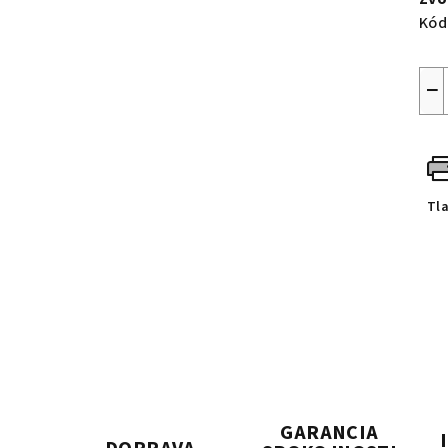
Kód
−
Tl
GARANCIA