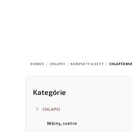
Prejsť
na
obsah
DOMOV
/
CHLAPCI
/
KOMPLETY A SETY
/
CHLAPČENSK
B
o
Kategórie
Preskočiť
kategórie
č
CHLAPCI
n
Mikiny, svetre
ý