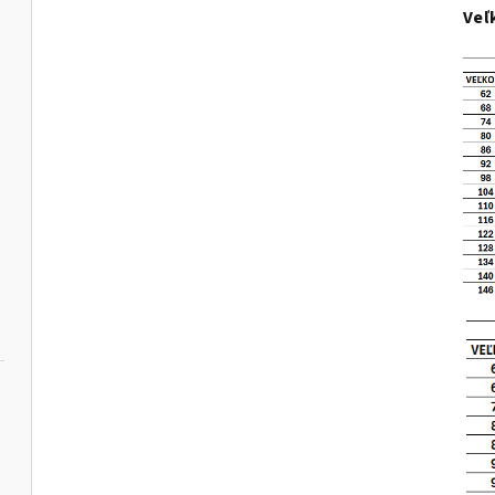
Veľ
havice