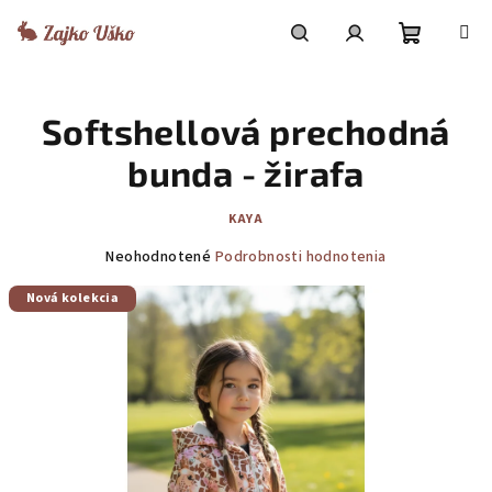
Prejsť
na
obsah
Nákupn
Hľadať
Prihlásenie
Softshellová prechodná
košík
bunda - žirafa
KAYA
Priemerné
Neohodnotené
Podrobnosti hodnotenia
hodnotenie
Nová kolekcia
produktu
je
0,0
z
5
hviezdičiek.