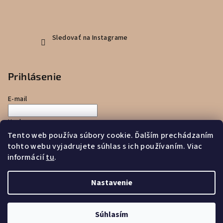
Sledovať na Instagrame
Prihlásenie
E-mail
Heslo
Tento web používa súbory cookie. Ďalším prechádzaním
tohto webu vyjadrujete súhlas s ich používaním. Viac
Prihlásiť sa
informácií
tu
.
Nová registrácia
Zabudnuté heslo
Nastavenie
Copyright 2026
Zajko uško
. Všetky práva vyhradené.
Súhlasím