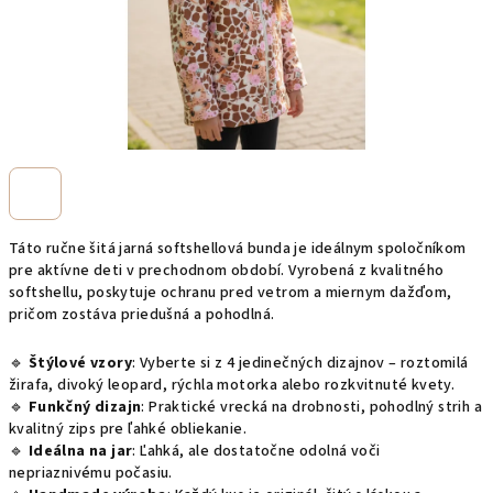
Táto ručne šitá jarná softshellová bunda je ideálnym spoločníkom
pre aktívne deti v prechodnom období. Vyrobená z kvalitného
softshellu, poskytuje ochranu pred vetrom a miernym dažďom,
pričom zostáva priedušná a pohodlná.
🔹
Štýlové vzory
: Vyberte si z 4 jedinečných dizajnov – roztomilá
žirafa, divoký leopard, rýchla motorka alebo rozkvitnuté kvety.
🔹
Funkčný dizajn
: Praktické vrecká na drobnosti, pohodlný strih a
kvalitný zips pre ľahké obliekanie.
🔹
Ideálna na jar
: Ľahká, ale dostatočne odolná voči
nepriaznivému počasiu.