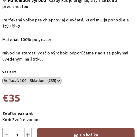
🔹
Handmade výroba
: Každý kus je originál, šitý s láskou a
precíznosťou.
Perfektná voľba pre chlapcov aj dievčatá, ktorí milujú pohodlie a
štýl! 💛🌿
Materiál: 100% polyester
Návod na starostlivosť o výrobok: odporúčame riadiť sa pokynmi
uvedenými na štítku.
VARIANT:
€35
Jednotková
Zvoľte variant
cena:
Kód:
Zvoľte variant
−
+
Do košíka