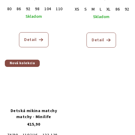
80
86
92
98
104
110
122
XS
S
M
L
XL
86
92
Skladom
Skladom
Priemerné
hodnotenie
produktu
Detail
Detail
je
5,0
z
5
Nová kolekcia
hviezdičiek.
Detská mikina matchy
matchy - Minilife
€15,90