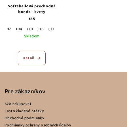
Softshellová prechodná
bunda - kvety
€35
92
104
110
116
122
128
Skladom
Detail
Z
á
p
Pre zákazníkov
ä
Ako nakupovať
t
Často kladené otázky
i
Obchodné podmienky
e
Podmienky ochrany osobných údajov