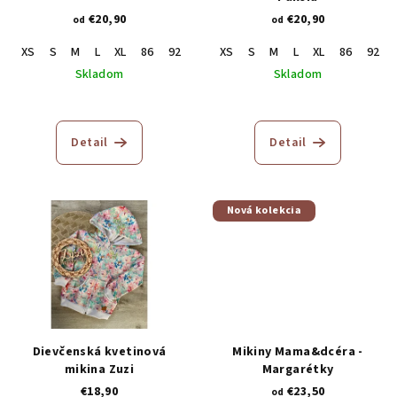
€20,90
€20,90
od
od
XS
S
M
L
XL
86
92
98
XS
104
S
110
M
116
L
XL
122
86
92
Skladom
Skladom
Detail
Detail
Nová kolekcia
Dievčenská kvetinová
Mikiny Mama&dcéra -
mikina Zuzi
Margarétky
€18,90
€23,50
od