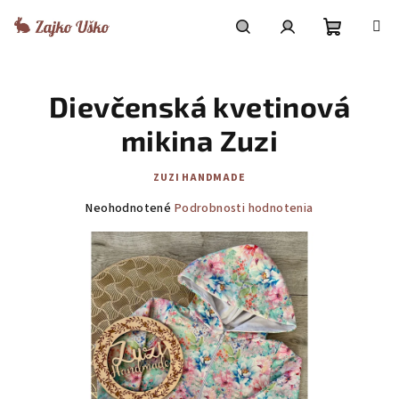
Prejsť
na
obsah
Nákupn
Hľadať
Prihlásenie
Dievčenská kvetinová
košík
mikina Zuzi
ZUZI HANDMADE
Priemerné
Neohodnotené
Podrobnosti hodnotenia
hodnotenie
produktu
je
0,0
z
5
hviezdičiek.