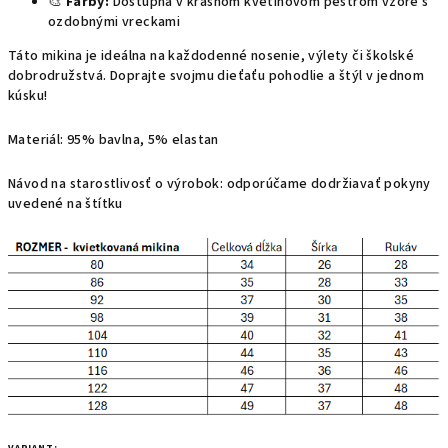
🎨
Farby:
Dostupná v krásnom kvetinovom pestrom vzore s
ozdobnými vreckami
Táto mikina je ideálna na každodenné nosenie, výlety či školské
dobrodružstvá. Doprajte svojmu dieťaťu pohodlie a štýl v jednom
kúsku!
Materiál: 95% bavlna, 5% elastan
Návod na starostlivosť o výrobok: odporúčame dodržiavať pokyny
uvedené na štítku