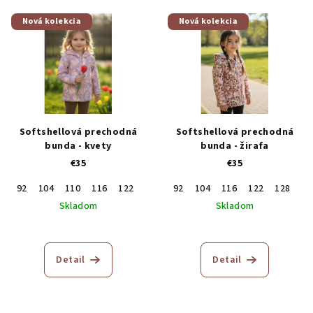
Nová kolekcia
Nová kolekcia
Softshellová prechodná
Softshellová prechodná
bunda - kvety
bunda - žirafa
€35
€35
92
104
110
116
122
128
92
104
116
122
128
Skladom
Skladom
Detail
Detail