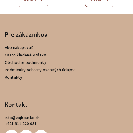
je
5,0
z
Z
5
á
hviezdičiek.
p
Pre zákazníkov
ä
Ako nakupovať
t
Často kladené otázky
i
Obchodné podmienky
e
Podmienky ochrany osobných údajov
Kontakty
Kontakt
info
@
zajkousko.sk
+421 911 220 051