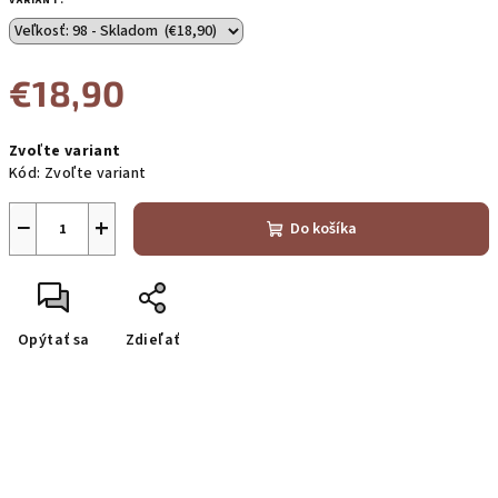
VARIANT:
€18,90
Jednotková
Zvoľte variant
cena:
Kód:
Zvoľte variant
−
+
Do košíka
Opýtať sa
Zdieľať