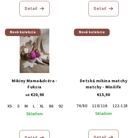
hodnotenie
produktu
Detail
Detail
je
5,0
z
5
Nová kolekcia
Nová kolekcia
hviezdičiek.
Mikiny Mama&dcéra -
Detská mikina matchy
Fuksia
matchy - Minilife
€20,90
€15,90
od
74/80
110/116
122-128
XS
S
M
L
XL
86
92
98
104
110
116
122
Skladom
Skladom
Priemerné
hodnotenie
produktu
Detail
Detail