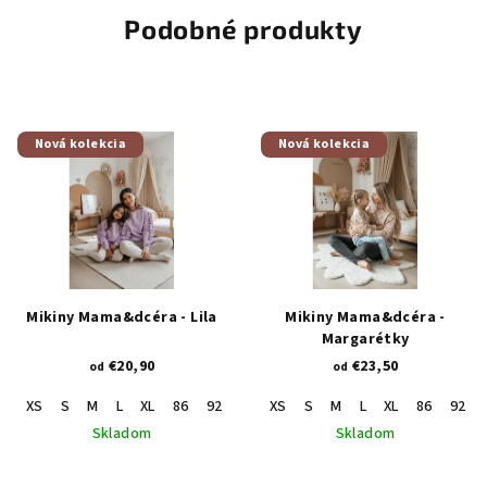
Podobné produkty
Nová kolekcia
Nová kolekcia
Mikiny Mama&dcéra - Lila
Mikiny Mama&dcéra -
Margarétky
€20,90
€23,50
od
od
XS
S
M
L
XL
86
92
98
XS
104
S
110
M
116
L
XL
122
86
92
Skladom
Skladom
Priemerné