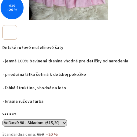
€19
–20 %
Detské ružové mušelínové šaty
- jemná 100% bavlnená tkanina vhodná pre detičky od narodenia
- priedušná látka šetrná k detskej pokožke
- ľahká štruktúra, vhodná na leto
- krásna ružová farba
VARIANT:
štandardná cena:
€19
–20 %