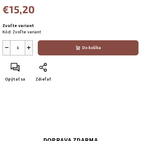
€15,20
Jednotková
Zvoľte variant
cena:
Kód:
Zvoľte variant
−
+
Do košíka
Opýtať sa
Zdieľať
DOPRAVA ZDARMA