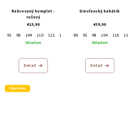
Rebrovaný komplet -
Dievčenský kabátik
ružový
€15,90
€39,90
92
98
104
110
122
128
134
86
92
98
104
110
122
Skladom
Skladom
Detail
Detail
Výpredaj