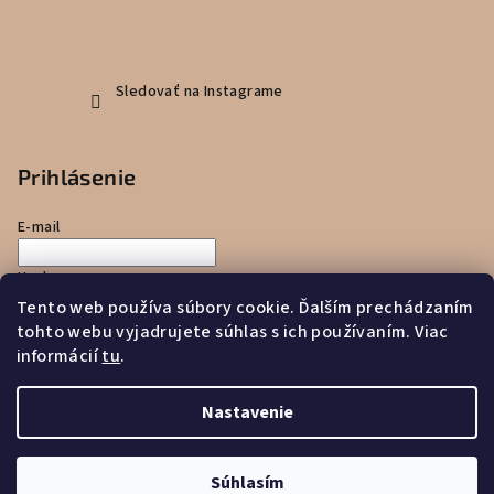
Sledovať na Instagrame
Prihlásenie
E-mail
Heslo
Tento web používa súbory cookie. Ďalším prechádzaním
tohto webu vyjadrujete súhlas s ich používaním. Viac
Prihlásiť sa
informácií
tu
.
Nová registrácia
Zabudnuté heslo
Nastavenie
Copyright 2026
Zajko uško
. Všetky práva vyhradené.
Súhlasím