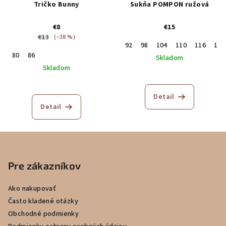
Tričko Bunny
Sukňa POMPON ružová
€8
€15
€13
(–38 %)
92
98
104
110
116
122
80
86
Skladom
Skladom
Detail
Detail
Z
á
p
Pre zákazníkov
ä
Ako nakupovať
t
Často kladené otázky
i
Obchodné podmienky
e