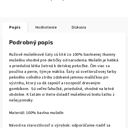
Popis
Hodnotenie
Diskusia
Podrobný popis
Ružové mušelínové šaty sú šité zo 100% bavlnenej tkaniny
mušelínu vhodné pre detičky od narodenia. Mušelín je hebká
a priedušná látka šetrná k detskej pokožke. Čím viac sa
používa a perie, tým je mäkšia. Šaty sú svetloružovej farby
pekného voľného strihu zdobené jemnou mašličkou pri
výstrihu, ktorý sa dá zapnúť a rozopnúť dreveným
gombíkom. Sú veľmi ľahučké, priedušné, vhodné na letné
obdobie. K šatám si Viete doladiť mušelínovú bielu šatku z
našej ponuky.
Materiál: 100% bavlna mušelín
Návod na starostlivosť o výrobok: odporúčame riadiť sa