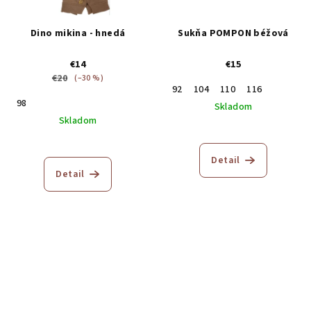
Dino mikina - hnedá
Sukňa POMPON béžová
€14
€15
€20
(–30 %)
92
104
110
116
98
Skladom
Skladom
Detail
Detail