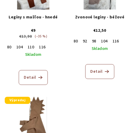
Legíny s mašľou - hnedé
Zvonové legíny - béžové
€9
€12,50
€13,90
(–35 %)
80
92
98
104
116
80
104
110
116
Skladom
Skladom
Priemerné
hodnotenie
produktu
Detail
je
Detail
5,0
z
5
hviezdičiek.
Výpredaj