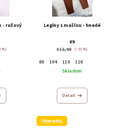
k - ružový
Legíny s mašľou - hnedé
€9
€13,90
0 %)
(–35 %)
80
104
110
116
m
Skladom
Detail
Výpredaj