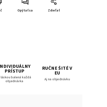
ač
Opýtať sa
Zdieľať
INDIVIDUÁLNY
RUČNE ŠITÉ V
PRÍSTUP
EU
 láskou balená každá
Aj na objednávku
objednávka