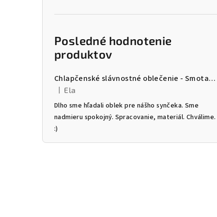
Posledné hodnotenie
produktov
Chlapčenské slávnostné oblečenie - Smotanový trojkomplet
|
Ela
Hodnotenie produktu je 5 z 5 hviezdičiek.
Dlho sme hľadali oblek pre nášho synčeka. Sme
nadmieru spokojný. Spracovanie, materiál. Chválime.
:)