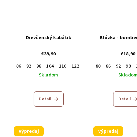
Dievčenský kabátik
Blúzka - bomber
€39,90
€18,90
86
92
98
104
110
122
80
86
92
98
Skladom
Sklado
Detail
Detail
Výpredaj
Výpredaj