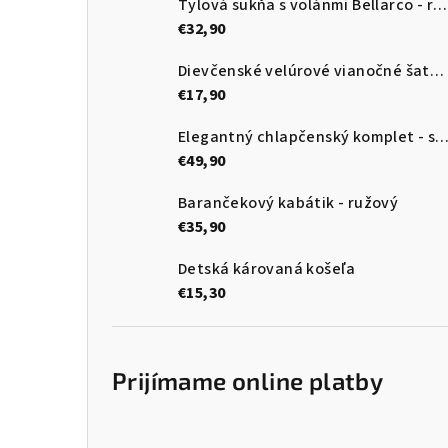
Tylová sukňa s volánmi Bellarco - ružová so srdiečkami
€32,90
Dievčenské velúrové vianočné šaty s tylom
€17,90
Elegantný chlapčenský komplet - sako, vesta, motýlik, no
€49,90
Barančekový kabátik - ružový
€35,90
Detská károvaná košeľa
€15,30
Prijímame online platby