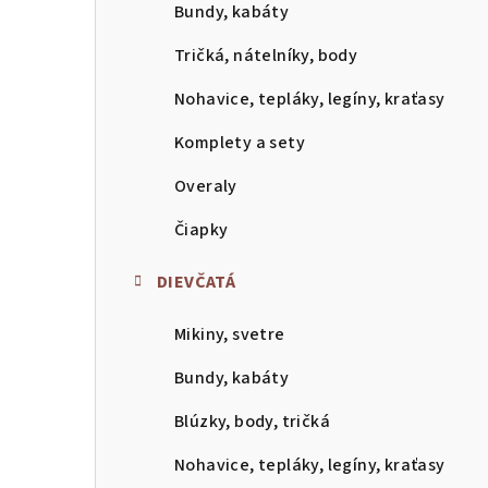
p
Bundy, kabáty
a
Tričká, nátelníky, body
n
Nohavice, tepláky, legíny, kraťasy
e
Komplety a sety
l
Overaly
Čiapky
DIEVČATÁ
Mikiny, svetre
Bundy, kabáty
Blúzky, body, tričká
Nohavice, tepláky, legíny, kraťasy