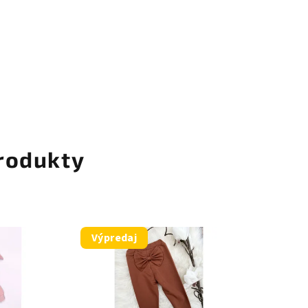
rodukty
Výpredaj