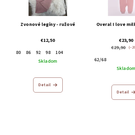
Zvonové legíny - ružové
Overal I love mil
€12,50
€23,90
€29,90
(–2
80
86
92
98
104
62/68
Skladom
Sklado
Detail
Detail