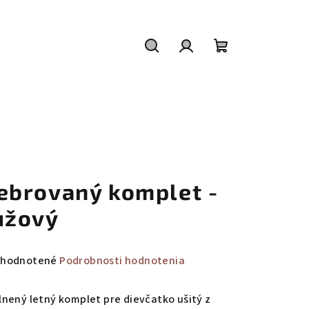
Hľadať
Prihlásenie
Nákupný
košík
ebrovaný komplet -
užový
emerné
hodnotené
Podrobnosti hodnotenia
notenie
duktu
lnený letný komplet pre dievčatko ušitý z