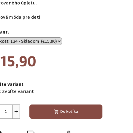
rovaného úpletu.
lová móda pre deti
zdičiek.
IANT:
15,90
notková
a:
ľte variant
:
Zvoľte variant
+
Do košíka