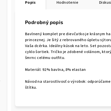
Popis
Hodnotenie
Diskus
Podrobný popis
havice
Bavlnený komplet pre dievčatko je krásnym h
princeznej. Je šitý z rebrovaného úpletu sýtoru
Vaša dcérka. Ideálny kúsok na leto. Set pozos
cyklo šortiek. Tričko je zdobené volánom, ktor
šmrnc celému outfitu.
Materiál: 92% bavlna, 8% elastan
Návod na starostlivosť o výrobok: odporúčame
štítku.