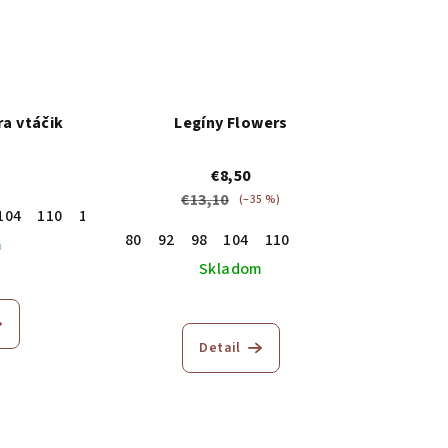
a vtáčik
Legíny Flowers
€8,50
€13,10
(–35 %)
104
110
116
122
80
92
98
104
110
m
Skladom
Detail