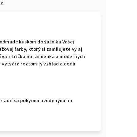
ia
andmade kúskom do šatníka Vašej
žovej farby, ktorý si zamilujete Vy aj
táva z trička na ramienka a moderných
ý vytvára roztomilý vzhľad a dodá
 riadiť sa pokynmi uvedenými na