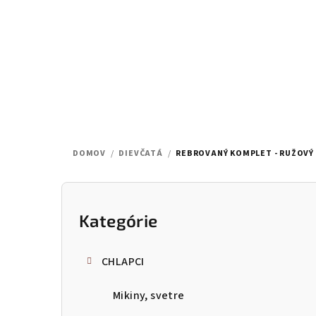
Prejsť
na
obsah
DOMOV
/
DIEVČATÁ
/
REBROVANÝ KOMPLET - RUŽOVÝ
B
o
Kategórie
Preskočiť
kategórie
č
CHLAPCI
n
Mikiny, svetre
ý