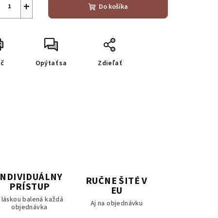
+
Do košíka
ač
Opýtať sa
Zdieľať
INDIVIDUÁLNY
RUČNE ŠITÉ V
PRÍSTUP
EU
 láskou balená každá
Aj na objednávku
objednávka