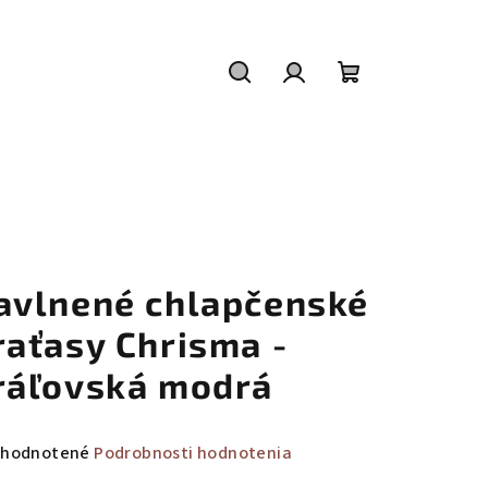
Hľadať
Prihlásenie
Nákupný
košík
avlnené chlapčenské
raťasy Chrisma -
ráľovská modrá
emerné
hodnotené
Podrobnosti hodnotenia
notenie