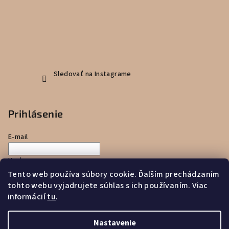
Sledovať na Instagrame
Prihlásenie
E-mail
Heslo
Tento web používa súbory cookie. Ďalším prechádzaním
tohto webu vyjadrujete súhlas s ich používaním. Viac
Prihlásiť sa
informácií
tu
.
Nová registrácia
Zabudnuté heslo
Nastavenie