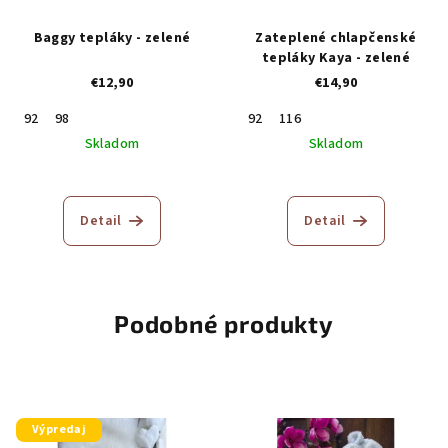
Baggy tepláky - zelené
Zateplené chlapčenské
tepláky Kaya - zelené
€12,90
€14,90
92
98
92
116
Skladom
Skladom
Priemerné
hodnotenie
produktu
Detail
Detail
je
5,0
z
5
hviezdičiek.
Podobné produkty
Výpredaj