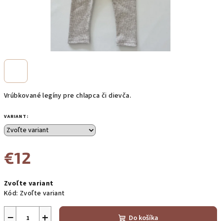
Vrúbkované legíny pre chlapca či dievča.
VARIANT:
€12
Jednotková
Zvoľte variant
cena:
Kód:
Zvoľte variant
−
+
Do košíka