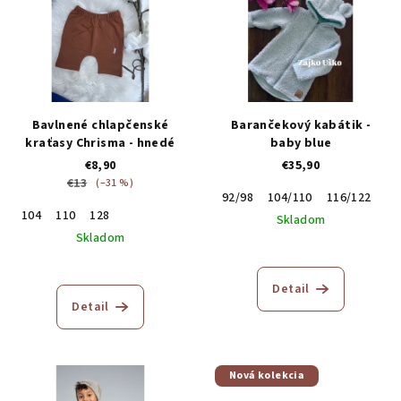
Bavlnené chlapčenské
Barančekový kabátik -
kraťasy Chrisma - hnedé
baby blue
€8,90
€35,90
€13
(–31 %)
92/98
104/110
116/122
104
110
128
Skladom
Skladom
Detail
Detail
Nová kolekcia