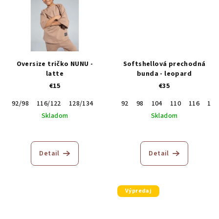
Oversize tričko NUNU -
Softshellová prechodná
latte
bunda - leopard
€15
€35
92/98
116/122
128/134
92
98
104
110
116
122
Skladom
Skladom
Detail
Detail
Výpredaj