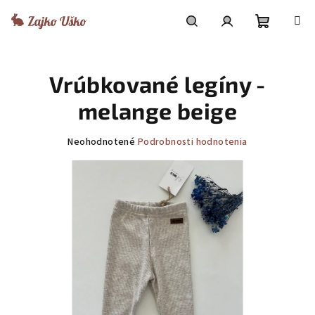
Prejsť
na
obsah
Nákupn
Hľadať
Prihlásenie
Vrúbkované legíny -
košík
melange beige
Priemerné
Neohodnotené
Podrobnosti hodnotenia
hodnotenie
produktu
je
0,0
z
5
hviezdičiek.