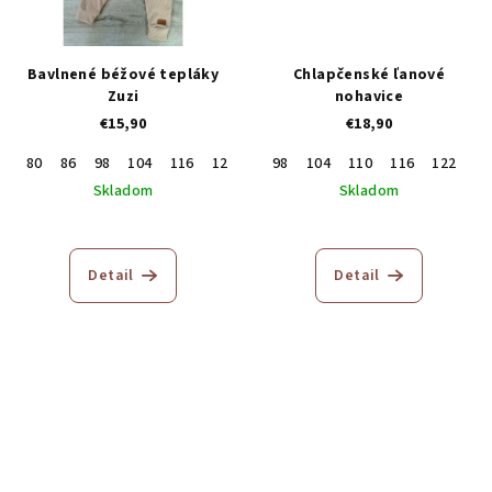
Bavlnené béžové tepláky
Chlapčenské ľanové
Zuzi
nohavice
€15,90
€18,90
80
86
98
104
116
122
128
98
104
110
116
122
12
Skladom
Skladom
Detail
Detail