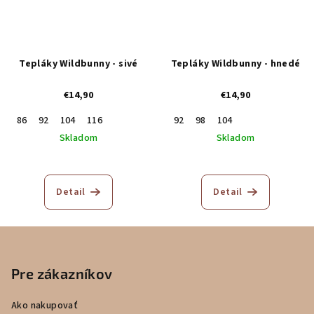
Tepláky Wildbunny - sivé
Tepláky Wildbunny - hnedé
€14,90
€14,90
86
92
104
116
92
98
104
Skladom
Skladom
Detail
Detail
Z
á
p
Pre zákazníkov
ä
Ako nakupovať
t