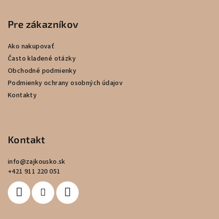
l
á
á
p
Pre zákazníkov
d
a
ä
c
Ako nakupovať
t
i
Často kladené otázky
i
e
Obchodné podmienky
e
p
Podmienky ochrany osobných údajov
r
Kontakty
v
k
y
v
Kontakt
ý
p
info
@
zajkousko.sk
i
+421 911 220 051
s
u