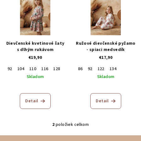
p
p
r
i
o
s
d
p
u
r
Dievčenské kvetinové šaty
Ružové dievčenské pyžamo
k
o
s dlhým rukávom
- spiaci medvedík
t
€19,90
€17,90
d
o
u
92
104
110
116
128
86
92
122
134
v
k
Skladom
Skladom
t
o
Detail
Detail
v
2
položiek celkom
O
v
Z