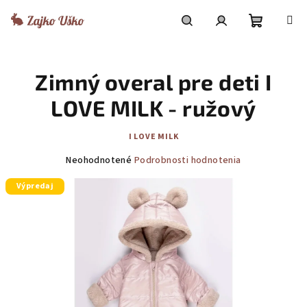
Prejsť
na
obsah
Nákupn
Hľadať
Prihlásenie
Zimný overal pre deti I
košík
LOVE MILK - ružový
I LOVE MILK
Priemerné
Neohodnotené
Podrobnosti hodnotenia
hodnotenie
Výpredaj
produktu
je
0,0
z
5
hviezdičiek.