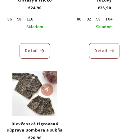
kraťasy a tričko
ružový
€24,90
€25,90
86
98
116
86
92
98
104
Skladom
Skladom
Priemerné
hodnotenie
produktu
Detail
Detail
je
5,0
z
5
hviezdičiek.
Dievčenská tigrovaná
súprava Bombera a sukňa
€26,90