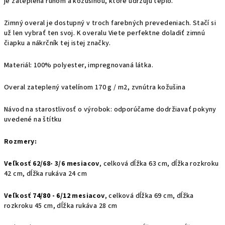
je zateplená rúnom a kožušinou, ktoré udržujú teplo.
Zimný overal je dostupný v troch farebných prevedeniach. Stačí si
už len vybrať ten svoj. K overalu Viete perfektne doladiť zimnú
čiapku a nákrčník tej istej značky.
Materiál: 100% polyester, impregnovaná látka.
Overal zateplený vatelínom 170 g / m2, zvnútra kožušina
Návod na starostlivosť o výrobok: odporúčame dodržiavať pokyny
uvedené na štítku
Rozmery:
Veľkosť 62/68- 3/6 mesiacov
, celková dĺžka 63 cm, dĺžka rozkroku
42 cm, dĺžka rukáva 24 cm
Veľkosť
74/80 - 6/12
mesiacov
, celková dĺžka 69 cm, dĺžka
rozkroku 45 cm, dĺžka rukáva 28 cm