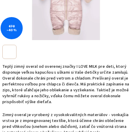
€70
–40 %
Teplý zimný overal od overenej značky I LOVE MILK pre deti, ktorý
disponuje veľkou kapucňou s uškami si Vaše detičky určite zamilujú.
Overal dokonale chráni pred vetrom a chladom. Prešívaný overal je
perfektnou voľbou pre chlapca či dievča. Má praktické zapínanie na
zips, ktoré uľahčuje jeho obliekanie a vyzliekanie. Taktiež je možné
vyhrnúť rukávy a nožičky, vďaka čomu môžete overal dokonale
prispôsobiť výške dieťaťa.
Zimný overal je vyrobený z vysokokvalitných materiálov - vonkajšia
vrstva je z impregnovanej textílie, ktorá účinne chráni oblečenie
pred vlhkosťou (snehom alebo dažďom), zatiaľ čo vnútorná strana