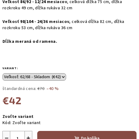
Veľkosť
86/92 - 12/24
mesiacov
, celková dĺžka 75 cm, dĺžka
rozkroku 49 cm, dĺžka rukáva 32 cm
Veľkosť
98/104 - 24
/3
6 mesiacov,
celková dĺžka 82 cm, dĺžka
rozkroku 53 cm, dĺžka rukáva 36 cm
Dĺžka meraná od ramena.
VARIANT:
štandardná cena:
€70
–40 %
€42
Jednotková
Zvoľte variant
cena:
Kód:
Zvoľte variant
−
+
Do košíka