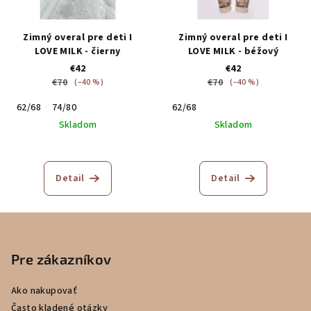
Zimný overal pre deti I
Zimný overal pre deti I
LOVE MILK - čierny
LOVE MILK - béžový
€42
€42
€70
€70
(–40 %)
(–40 %)
62/68
74/80
62/68
Skladom
Skladom
Detail
Detail
Z
á
p
Pre zákazníkov
ä
Ako nakupovať
t
Často kladené otázky