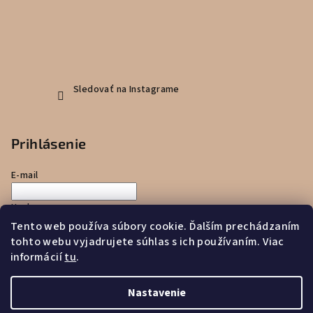
Sledovať na Instagrame
Prihlásenie
E-mail
Heslo
Tento web používa súbory cookie. Ďalším prechádzaním
tohto webu vyjadrujete súhlas s ich používaním. Viac
Prihlásiť sa
informácií
tu
.
Nová registrácia
Zabudnuté heslo
Nastavenie