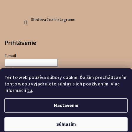
Sledovať na Instagrame
Prihlásenie
E-mail
Heslo
Tento web používa súbory cookie. Ďalším prechádzaním
tohto webu vyjadrujete súhlas s ich používaním. Viac
Prihlásiť sa
informácií
tu
.
Nová registrácia
Zabudnuté heslo
Nastavenie
Copyright 2026
Zajko uško
. Všetky práva vyhradené.
Súhlasím
Vytvoril Shoptet