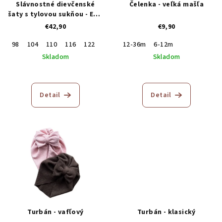
Slávnostné dievčenské
Čelenka - veľká mašľa
šaty s tylovou sukňou - Ewa
Line
€42,90
€9,90
98
104
110
116
122
12-36m
6-12m
Skladom
Skladom
Detail
Detail
Turbán - vafľový
Turbán - klasický