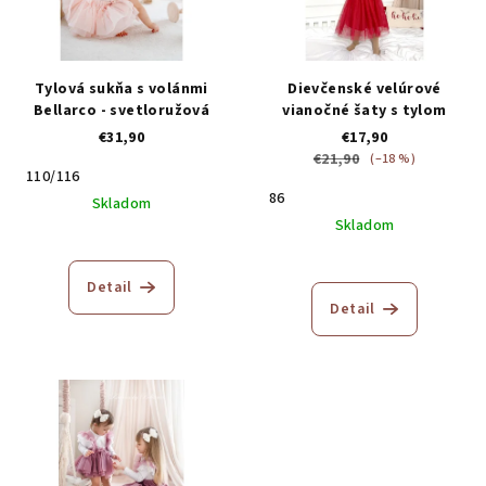
Tylová sukňa s volánmi
Dievčenské velúrové
Bellarco - svetloružová
vianočné šaty s tylom
€31,90
€17,90
€21,90
(–18 %)
110/116
86
Skladom
Skladom
Detail
Detail