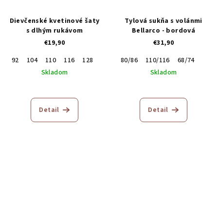
Dievčenské kvetinové šaty
Tylová sukňa s volánmi
s dlhým rukávom
Bellarco - bordová
€19,90
€31,90
92
104
110
116
128
80/86
110/116
68/74
Skladom
Skladom
Priemerné
hodnotenie
produktu
Detail
Detail
je
5,0
z
5
hviezdičiek.