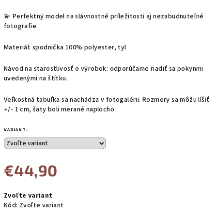
💫 Perfektný model na slávnostné príležitosti aj nezabudnuteľné
fotografie.
Materiál: spodnička 100% polyester, tyl
Návod na starostlivosť o výrobok: odporúčame riadiť sa pokynmi
uvedenými na štítku.
Veľkostná tabuľka sa nachádza v fotogalérii. Rozmery sa môžu líšiť
+/- 1 cm, šaty boli merané naplocho.
VARIANT:
€44,90
Jednotková
Zvoľte variant
cena:
Kód:
Zvoľte variant