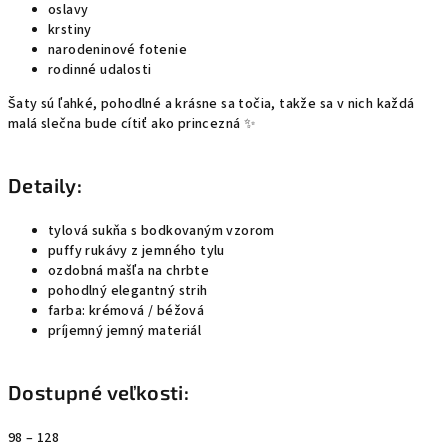
oslavy
krstiny
narodeninové fotenie
rodinné udalosti
Šaty sú ľahké, pohodlné a krásne sa točia, takže sa v nich každá
malá slečna bude cítiť ako princezná ✨
Detaily:
tylová sukňa s bodkovaným vzorom
puffy rukávy z jemného tylu
ozdobná mašľa na chrbte
pohodlný elegantný strih
farba: krémová / béžová
príjemný jemný materiál
Dostupné veľkosti:
98 – 128