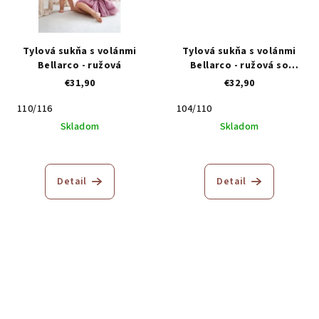
Tylová sukňa s volánmi
Tylová sukňa s volánmi
Bellarco - ružová
Bellarco - ružová so
srdiečkami
€31,90
€32,90
110/116
104/110
Skladom
Skladom
Priemerné
hodnotenie
produktu
Detail
Detail
je
5,0
z
5
hviezdičiek.