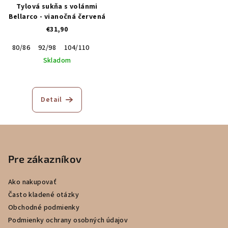
Tylová sukňa s volánmi
Bellarco - vianočná červená
€31,90
80/86
92/98
104/110
Skladom
Detail
Z
á
p
Pre zákazníkov
ä
Ako nakupovať
t
Často kladené otázky
i
Obchodné podmienky
e
Podmienky ochrany osobných údajov