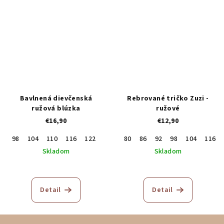
Bavlnená dievčenská
Rebrované tričko Zuzi -
ružová blúzka
ružové
€16,90
€12,90
98
104
110
116
122
128
134
80
86
140
92
98
104
116
Skladom
Skladom
Detail
Detail
Z