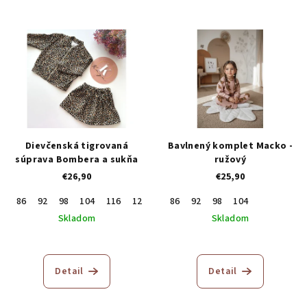
Dievčenská tigrovaná
Bavlnený komplet Macko -
súprava Bombera a sukňa
ružový
€26,90
€25,90
86
92
98
104
116
122
86
92
98
104
Skladom
Skladom
Priemerné
hodnotenie
produktu
Detail
Detail
je
5,0