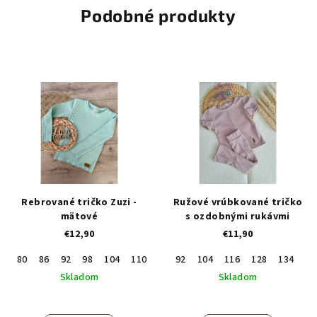
Podobné produkty
Rebrované tričko Zuzi -
Ružové vrúbkované tričko
mätové
s ozdobnými rukávmi
€12,90
€11,90
80
86
92
98
104
110
116
92
122
104
128
116
128
134
14
Skladom
Skladom