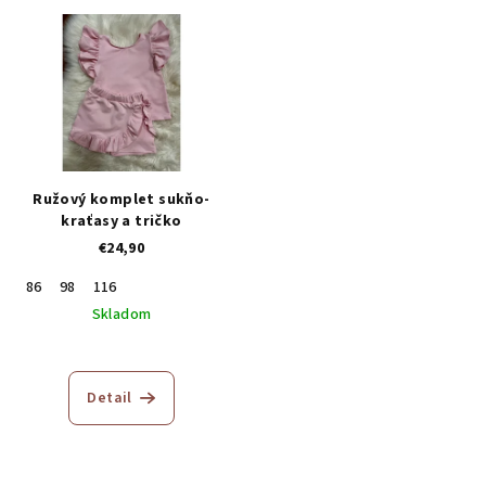
z
5
hviezdičiek.
Ružový komplet sukňo-
kraťasy a tričko
€24,90
86
98
116
Skladom
Detail