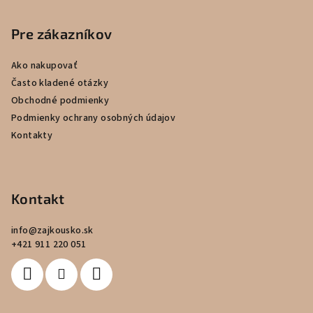
á
p
Pre zákazníkov
ä
Ako nakupovať
t
Často kladené otázky
i
Obchodné podmienky
e
Podmienky ochrany osobných údajov
Kontakty
Kontakt
info
@
zajkousko.sk
+421 911 220 051