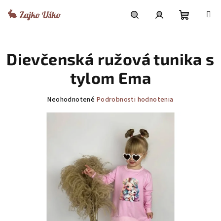
Prejsť
na
obsah
Nákupn
Hľadať
Prihlásenie
Dievčenská ružová tunika s
košík
tylom Ema
Priemerné
Neohodnotené
Podrobnosti hodnotenia
hodnotenie
produktu
je
0,0
z
5
hviezdičiek.