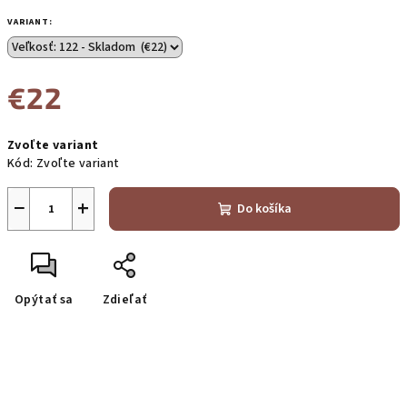
VARIANT:
€22
Jednotková
Zvoľte variant
cena:
Kód:
Zvoľte variant
−
+
Do košíka
Opýtať sa
Zdieľať