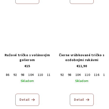
Ružové tričko s volánovým
Čierne vrúbkované tričko s
golierom
ozdobnými rukávmi
€15
€11,90
86
92
98
104
110
116
92
98
104
110
116
122
Skladom
Skladom
Detail
Detail