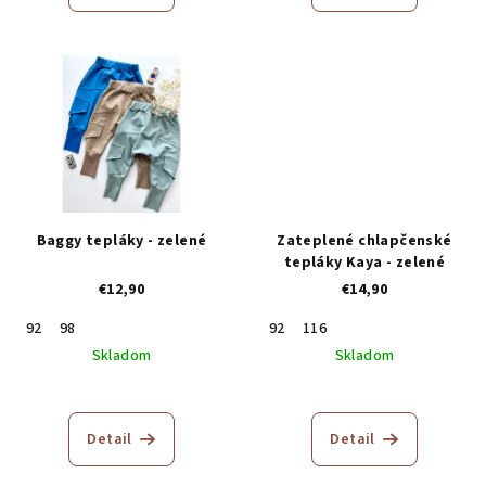
Baggy tepláky - zelené
Zateplené chlapčenské
tepláky Kaya - zelené
€12,90
€14,90
92
98
92
116
Skladom
Skladom
Priemerné
hodnotenie
produktu
Detail
Detail
je
5,0