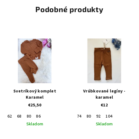
Podobné produkty
Svetríkový komplet
Vrúbkované legíny -
Karamel
karamel
€25,50
€12
62
68
80
86
74
80
92
104
Skladom
Skladom
Priemerné