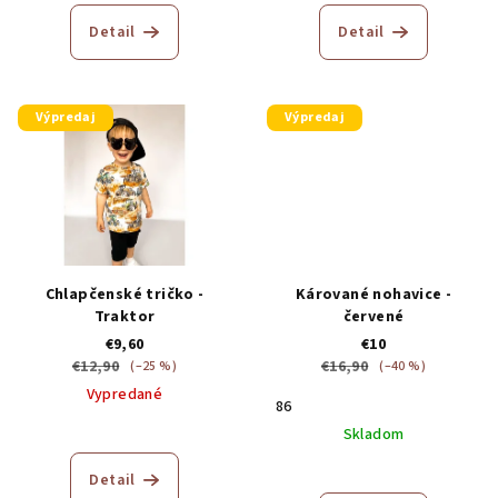
hodnotenie
produktu
Detail
Detail
je
5,0
z
5
Výpredaj
Výpredaj
hviezdičiek.
Chlapčenské tričko -
Kárované nohavice -
Traktor
červené
€9,60
€10
€12,90
€16,90
(–25 %)
(–40 %)
Vypredané
86
Skladom
Detail