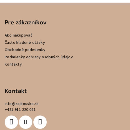
Z
á
p
Pre zákazníkov
ä
Ako nakupovať
t
Často kladené otázky
i
Obchodné podmienky
e
Podmienky ochrany osobných údajov
Kontakty
Kontakt
info
@
zajkousko.sk
+421 911 220 051