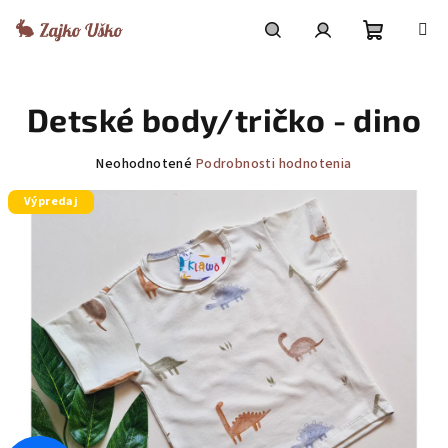
Prejsť
na
obsah
Nákupn
Hľadať
Prihlásenie
Detské body/tričko - dino
košík
Priemerné
Neohodnotené
Podrobnosti hodnotenia
hodnotenie
Výpredaj
produktu
je
0,0
z
5
hviezdičiek.