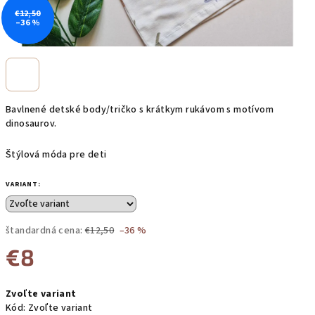
€12,50
–36 %
Bavlnené detské body/tričko s krátkym rukávom s motívom
dinosaurov.
Štýlová móda pre deti
VARIANT:
štandardná cena:
€12,50
–36 %
€8
Jednotková
Zvoľte variant
cena:
Kód:
Zvoľte variant