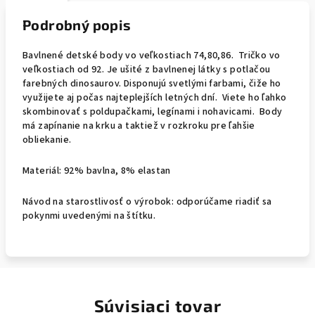
Podrobný popis
Bavlnené detské body vo veľkostiach 74,80,86. Tričko vo
veľkostiach od 92. Je ušité z bavlnenej látky s potlačou
farebných dinosaurov. Disponujú svetlými farbami, čiže ho
využijete aj počas najteplejších letných dní. Viete ho ľahko
skombinovať s poldupačkami, legínami i nohavicami. Body
má zapínanie na krku a taktiež v rozkroku pre ľahšie
obliekanie.
Materiál: 92% bavlna, 8% elastan
Návod na starostlivosť o výrobok: odporúčame riadiť sa
pokynmi uvedenými na štítku.
Súvisiaci tovar