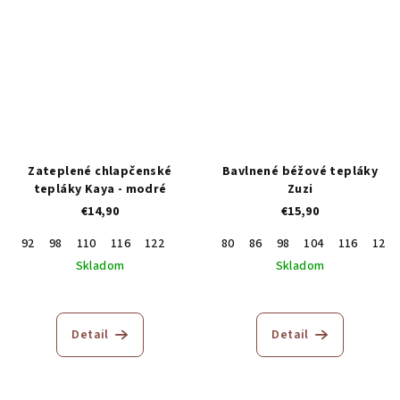
z
5
hviezdičiek.
Zateplené chlapčenské
Bavlnené béžové tepláky
tepláky Kaya - modré
Zuzi
€14,90
€15,90
92
98
110
116
122
80
86
98
104
116
122
Skladom
Skladom
Detail
Detail