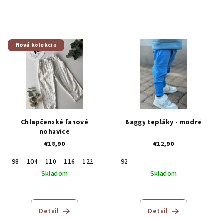
Nová kolekcia
Chlapčenské ľanové
Baggy tepláky - modré
nohavice
€18,90
€12,90
98
104
110
116
122
128
134
92
Skladom
Skladom
Detail
Detail