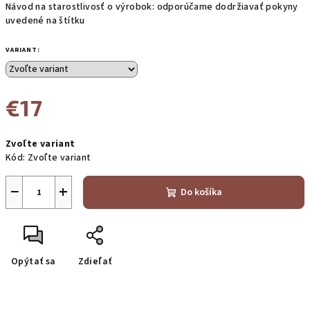
Návod na starostlivosť o výrobok: odporúčame dodržiavať pokyny
uvedené na štítku
VARIANT:
€17
Jednotková
Zvoľte variant
cena:
Kód:
Zvoľte variant
−
+
Do košíka
Opýtať sa
Zdieľať