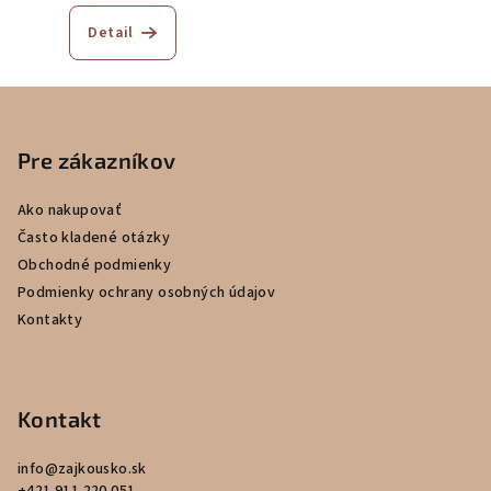
Detail
Z
á
p
Pre zákazníkov
ä
Ako nakupovať
t
Často kladené otázky
i
Obchodné podmienky
e
Podmienky ochrany osobných údajov
Kontakty
Kontakt
info
@
zajkousko.sk