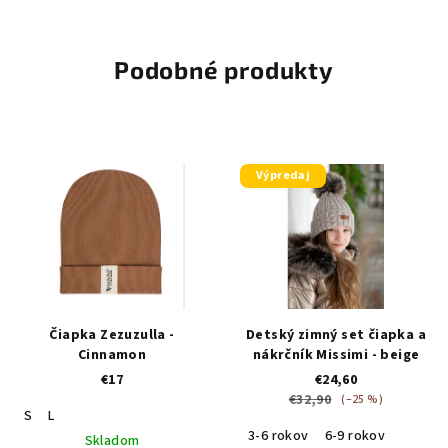
Podobné produkty
Výpredaj
Čiapka Zezuzulla -
Detský zimný set čiapka a
Cinnamon
nákrčník Missimi - beige
€17
€24,60
€32,90
(–25 %)
S
L
3-6 rokov
6-9 rokov
Skladom