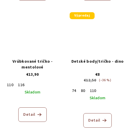
Výpredaj
Vrúbkované tričko -
Detské body/tričko - dino
mentolové
€13,90
€8
€12,50
(–36 %)
110
116
74
80
110
Skladom
Skladom
Detail
Detail