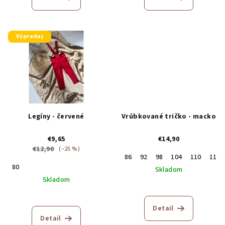
Výpredaj
Legíny - červené
Vrúbkované tričko - macko
€9,65
€14,90
€12,90
(–25 %)
86
92
98
104
110
116
80
Skladom
Skladom
Detail
Detail