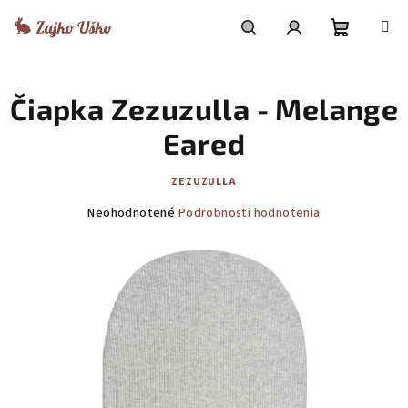
Prejsť
na
obsah
Nákupn
Hľadať
Prihlásenie
Čiapka Zezuzulla - Melange
košík
Eared
ZEZUZULLA
Priemerné
Neohodnotené
Podrobnosti hodnotenia
hodnotenie
produktu
je
0,0
z
5
hviezdičiek.