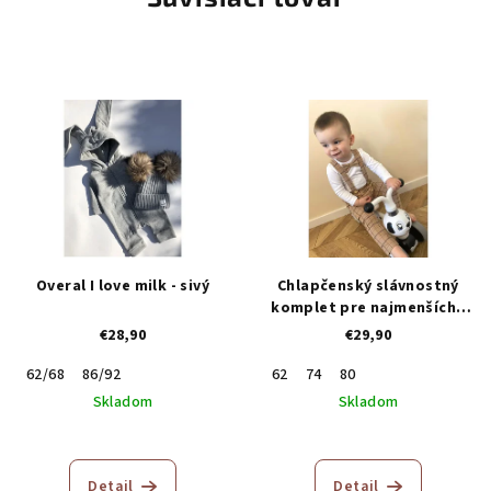
Overal I love milk - sivý
Chlapčenský slávnostný
komplet pre najmenších -
béžový
€28,90
€29,90
62/68
86/92
62
74
80
Skladom
Skladom
Detail
Detail