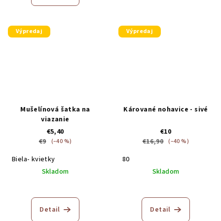
Výpredaj
Výpredaj
Mušelínová šatka na
Kárované nohavice - sivé
viazanie
€5,40
€10
€9
€16,90
(–40 %)
(–40 %)
Biela- kvietky
80
Skladom
Skladom
Detail
Detail