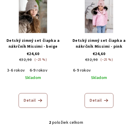
p
p
r
i
o
s
d
p
u
r
Detský zimný set čiapka a
Detský zimný set čiapka a
k
o
nákrčník Missimi - beige
nákrčník Missimi - pink
t
€24,60
€24,60
d
o
€32,90
€32,90
(–25 %)
(–25 %)
u
v
3-6 rokov
6-9 rokov
6-9 rokov
k
Skladom
Skladom
t
o
v
Detail
Detail
2
položiek celkom
O