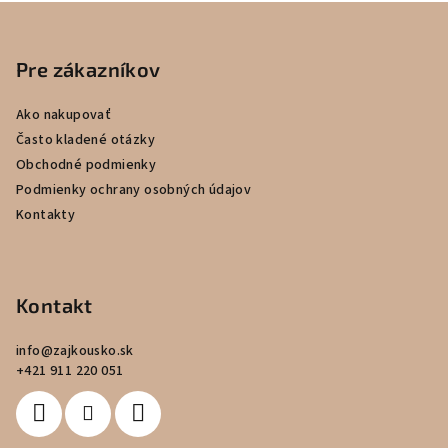
v
Z
l
á
á
p
Pre zákazníkov
d
a
ä
c
Ako nakupovať
t
i
Často kladené otázky
i
e
Obchodné podmienky
e
p
Podmienky ochrany osobných údajov
r
Kontakty
v
k
y
v
Kontakt
ý
p
info
@
zajkousko.sk
i
+421 911 220 051
s
u